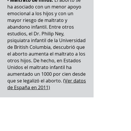
- Maltrato de niños.
El aborto se
ha asociado con un menor apoyo
emocional a los hijos y con un
mayor riesgo de maltrato y
abandono infantil. Entre otros
estudios, el Dr. Philip Ney,
psiquiatra infantil de la Universidad
de British Columbia, descubrió que
el aborto aumenta el maltrato a los
otros hijos. De hecho, en Estados
Unidos el maltrato infantil ha
aumentado un 1000 por cien desde
que se legalizó el aborto.
(Ver datos
de España en 2011)
El aborto también se ha
relacionado con mayores tasas de
suicidio y con una amplia gama
de trastornos de la salud mental.
Coleman también es la autora